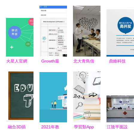
火星人官網
Growth最
北大青鳥信
鼎維科技
一站式專業
新版下載指
獅教育軟件
深耕教育軟
技能培訓，
南 安卓版
開發開班儀
件定制與系
助您在北京
獲取與91軟
式 開啟數
統開發，賦
成就數字未
件下載平臺
字時代技能
能智慧教育
來
推薦
新篇章
未來
融合3D插
2021年教
學習類App
江陰平面設