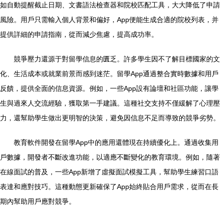
如自動提醒截止日期、文書語法檢查器和院校匹配工具，大大降低了申請
風險。用戶只需輸入個人背景和偏好，App便能生成合適的院校列表，并
提供詳細的申請指南，從而減少焦慮，提高成功率。
競爭壓力還源于對留學信息的匱乏。許多學生因不了解目標國家的文
化、生活成本或就業前景而感到迷茫。留學App通過整合實時數據和用戶
反饋，提供全面的信息資源。例如，一些App設有論壇和社區功能，讓學
生與過來人交流經驗，獲取第一手建議。這種社交支持不僅緩解了心理壓
力，還幫助學生做出更明智的決策，避免因信息不足而導致的競爭劣勢。
教育軟件開發在留學App中的應用還體現在持續優化上。通過收集用
戶數據，開發者不斷改進功能，以適應不斷變化的教育環境。例如，隨著
在線面試的普及，一些App新增了虛擬面試模擬工具，幫助學生練習口語
表達和應對技巧。這種動態更新確保了App始終貼合用戶需求，從而在長
期內幫助用戶應對競爭。