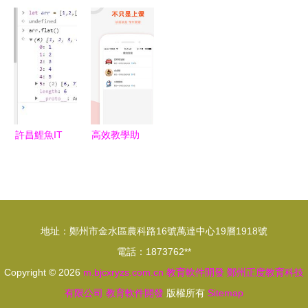
圖技術的教
育軟件開發
定制開發
計培訓新風
育軟件開發
線上教育不
教育軟件開
向 上元教
創新路徑與
可逆轉的時
發的未來之
育軟件開發
學習指南
代浪潮
路
的創新探索
許昌鯉魚IT
高效教學助
編程教育
手 v學習教
中級前端工
師端安卓版
程師必備的
v2.4下載與
27個
功能詳解
地址：鄭州市金水區農科路16號萬達中心19層1918號
JavaScript
電話：1873762**
實戰技巧
Copyright © 2026
m.bjcxryzs.com.cn
教育軟件開發
鄭州正度教育科技
有限公司
教育軟件開發
版權所有
Sitemap