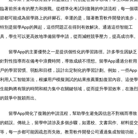
臨著前所未有的壓力和挑戰。從標準化考試到復雜的申請流程，每一個環
節都可能成為留學路上的絆腳石。幸運的是，隨著教育軟件開發的進步，
特別是留學App的興起，這些問題正在得到有效解決。通過這些智能工
具，學生可以更高效地準備留學申請，從而減輕競爭壓力，提高成功率。
留學App的主要優勢之一是提供個性化的學習路徑。許多學生因缺乏
針對性指導而在備考中浪費時間，導致成績不理想。留學App通過分析用
戶的學習習慣、弱點和目標，設計出定制化的學習計劃。例如，一些App
利用人工智能算法，根據用戶模擬測試的結果推薦重點復習內容。這使學
生能夠將有限的時間和精力集中在關鍵領域，從而提升學習效率，在激烈
的競爭中脫穎而出。
留學App簡化了復雜的申請流程，幫助學生避免因信息不對稱而導致
的錯誤。傳統上，留學申請涉及多個步驟，如選校、文書寫作、材料提交
等，每一步都可能因疏忽而失敗。教育軟件開發公司通過集成智能功能，